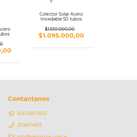
Colector Solar Acero
Inoxidable 50 tubos
Acero
$1.510.000,00
Tubos
$1.095.000,00
00
0,00
Contactanos
543516874503
3516874503
info@heliossolar.com.ar