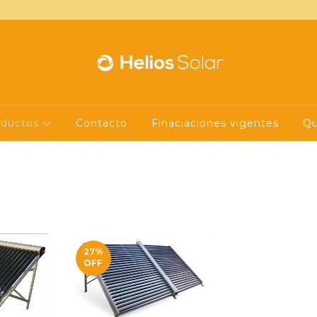
oductos
Contacto
Finaciaciones vigentes
Qu
27
%
OFF