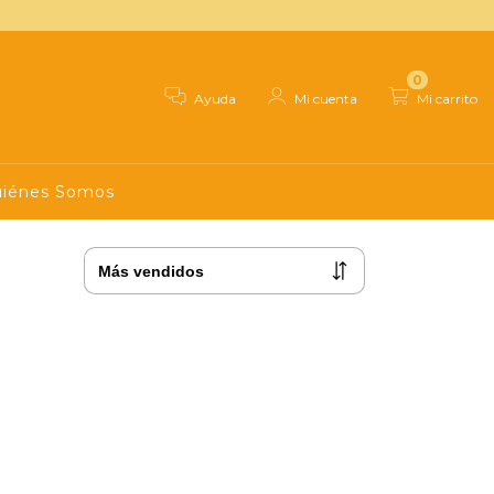
0
Ayuda
Mi cuenta
Mi carrito
iénes Somos