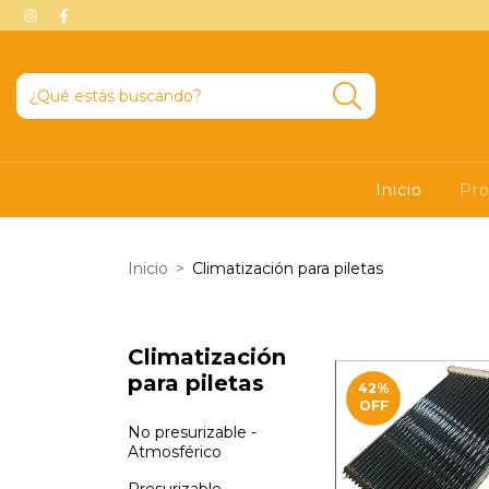
Inicio
Pr
Inicio
>
Climatización para piletas
Climatización
para piletas
42
%
OFF
No presurizable -
Atmosférico