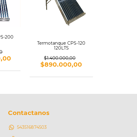
PS-200
Termotanque CPS-120
120LTS
00
0,00
$1.400.000,00
$890.000,00
Contactanos
543516874503