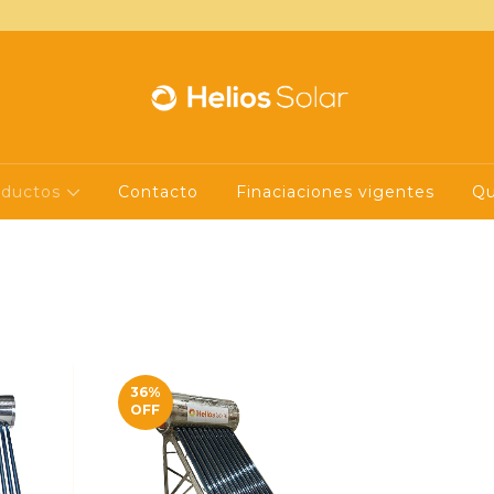
oductos
Contacto
Finaciaciones vigentes
Qu
36
%
OFF