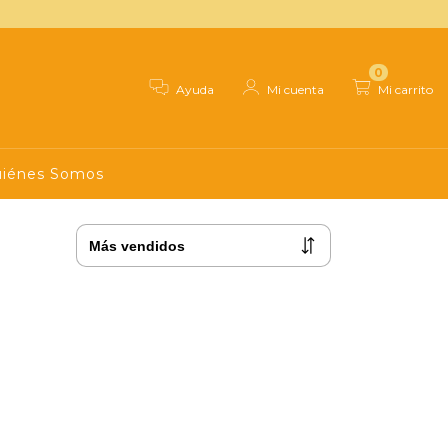
0
Ayuda
Mi cuenta
Mi carrito
iénes Somos