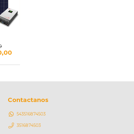
0
0,00
Contactanos
543516874503
3516874503