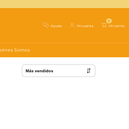
0
Ayuda
Mi cuenta
Mi carrito
iénes Somos